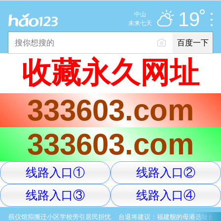
多云
推荐
娱乐
社会
搞笑
体育
19
中山
优
未来七天
百度一下
立即登录
收藏永久网址
2025年11月10日
19°C
/
多云
333603.com
意见反馈
PC版
网站地图
333603.com
京公网安备 11000002000001号 京ICP证030173号
线路入口①
线路入口②
服务协议
转码声明
意见反馈
线路入口③
线路入口④
殡仪馆拟搬迁小区学校旁引居民担忧
台退将建议：福建舰的母港选址台湾