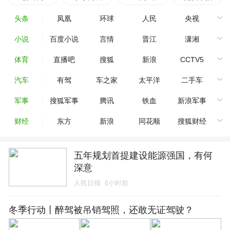
头条
凤凰
环球
人民
央视
小说
百度小说
言情
晋江
潇湘
体育
直播吧
搜狐
新浪
CCTV5
汽车
有驾
车之家
太平洋
二手车
军事
搜狐军事
腾讯
铁血
新浪军事
财经
东方
新浪
同花顺
搜狐财经
五年规划首提建设能源强国，有何
深意
人民日报
6小时前
冬季行动丨醉驾被吊销驾照，还敢无证驾驶？