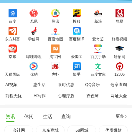
百度
凤凰
腾讯
搜狐
新浪
网易
东方财富
学信网
百度地图
百度翻译
爱奇艺
好看视频
京东
哔哩哔哩
淘宝网
爱淘宝
百度手助
研招网
天猫国际
优酷
虎扑
知乎
百度文库
12306
AI视频
惠生活
限时优惠
QQ音乐
违章查询
前程无忧
AI写作
心理疗愈
双色球
网址大全
更多
资讯
休闲
生活
查询
会计网
京东商城
58同城
优质爆款