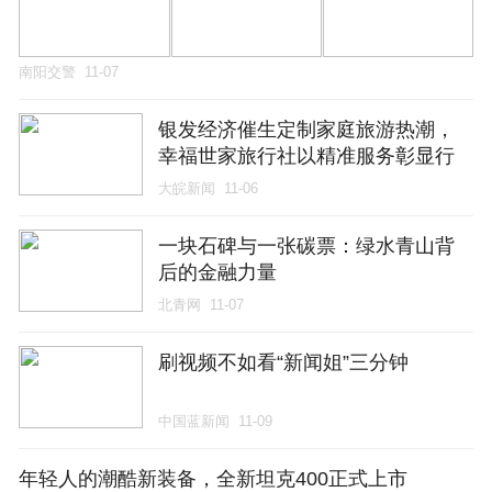
南阳交警
11-07
银发经济催生定制家庭旅游热潮，
幸福世家旅行社以精准服务彰显行
业价值
大皖新闻
11-06
一块石碑与一张碳票：绿水青山背
后的金融力量
北青网
11-07
刷视频不如看“新闻姐”三分钟
中国蓝新闻
11-09
年轻人的潮酷新装备，全新坦克400正式上市