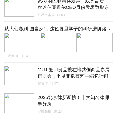
95岁的巴菲特将发声，或是最后一
次以伯克希尔CEO身份发表致股东
信
红星资本局
11-09
从大创赛到“国自然”，这位复旦学子的科研进阶路→
上观新闻
11-04
MUJI無印良品携在地共创商品参展
进博会，平度非遗技艺手编包行销
全国
新黄河
11-07
2025北京律所新榜！十大知名律师
事务所
安徽商报
10-28