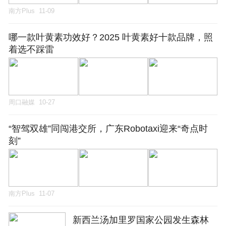
南方Plus
11-09
哪一款叶黄素功效好？2025 叶黄素好十款品牌，照
着选不踩雷
周口融媒
10-27
“智驾双雄”同闯港交所，广东Robotaxi迎来“奇点时
刻”
南方Plus
11-07
新西兰汤加里罗国家公园发生森林